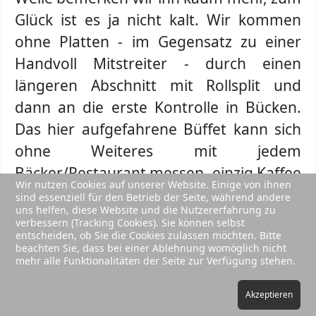
Glück ist es ja nicht kalt. Wir kommen
ohne Platten - im Gegensatz zu einer
Handvoll Mitstreiter - durch einen
längeren Abschnitt mit Rollsplit und
dann an die erste Kontrolle in Bücken.
Das hier aufgefahrene Büffet kann sich
ohne Weiteres mit jedem
Bäcker/Restaurant messen, einzig Kaffee
Wir nutzen Cookies auf unserer Website. Einige von ihnen
hat gefehlt (den hätte man aber von den
sind essenziell für den Betrieb der Seite, während andere
uns helfen, diese Website und die Nutzererfahrung zu
total freundlichen HelferInnen bestimmt
verbessern (Tracking Cookies). Sie können selbst
entscheiden, ob Sie die Cookies zulassen möchten. Bitte
auch noch bekommen).
beachten Sie, dass bei einer Ablehnung womöglich nicht
mehr alle Funktionalitäten der Seite zur Verfügung stehen.
Frühstück war ja schon 'ne Weile her :-).
Der Regen hatte so gut wie aufgehört,
Akzeptieren
als wir gegen 10 dann wieder auf die