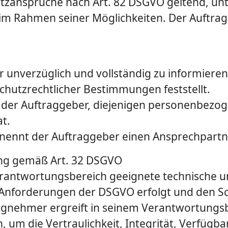
tzansprüche nach Art. 82 DSGVO geltend, un
im Rahmen seiner Möglich­keiten. Der Auftr
 unverzüglich und vollständig zu informieren
chutzrechtlicher Bestimmungen feststellt.
ich der Auftraggeber, diejenigen personenbez
at.
nennt der Auftraggeber einen Ansprechpartn
ung gemäß Art. 32 DSGVO
Verantwortungsbereich geeignete technische
 Anforderungen der DSGVO erfolgt und den Sch
ragnehmer ergreift in seinem Verantwortung
m die Vertraulichkeit, Integrität, Verfügbar