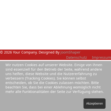
© 2026 Your Company. Designed By
JoomShaper
Datenschutz
Impressum
Wir nutzen Cookies auf unserer Website. Einige von ihnen
sind essenziell für den Betrieb der Seite, während andere
uns helfen, diese Website und die Nutzererfahrung zu
verbessern (Tracking Cookies). Sie können selbst
entscheiden, ob Sie die Cookies zulassen möchten. Bitte
beachten Sie, dass bei einer Ablehnung womöglich nicht
mehr alle Funktionalitäten der Seite zur Verfügung stehen.
Akzeptieren