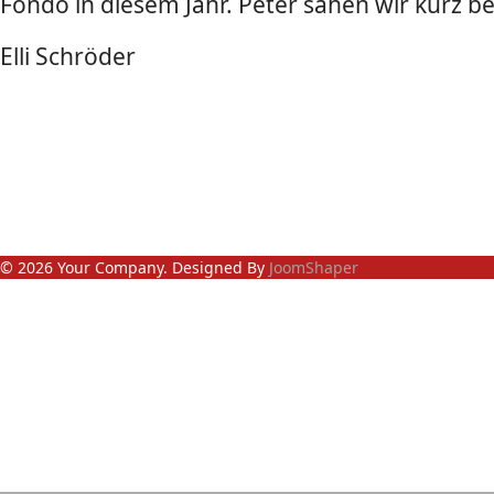
Fondo in diesem Jahr. Peter sahen wir kurz bei
Elli Schröder
© 2026 Your Company. Designed By
JoomShaper